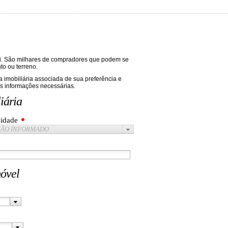
ri. São milhares de compradores que podem se
to ou terreno.
a imobiliária associada de sua preferência e
s informações necessárias.
iária
idade
ÃO INFORMADO
móvel