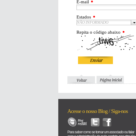
E-mail
Estados
NÃO INFORMADO
Repita o código abaixo
Acesse o nosso Blog / Siga-nos
Para saber como se tornar um associado ou falar