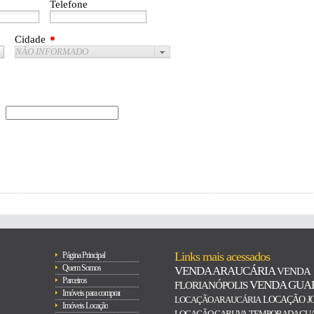
Telefone
Cidade
NÃO INFORMADO
Links mais acessados
Página Principal
Quem Somos
VENDA ARAUCÁRIA
VENDA
Parceiros
VENDA GUA
FLORIANÓPOLIS
Imóveis para comprar
LOCAÇÃO ARAUCÁRIA
LOCAÇÃO J
Imóveis Locação
LOCAÇÃO GARUVA
TEMPORADA GU