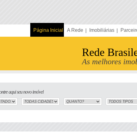
Página Inicial
A Rede
Imobiliárias
Parceir
Rede Brasil
As melhores imob
ntre aqui seu novo imóvel