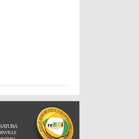
RATUBA
OINVILLE
ARATUBA