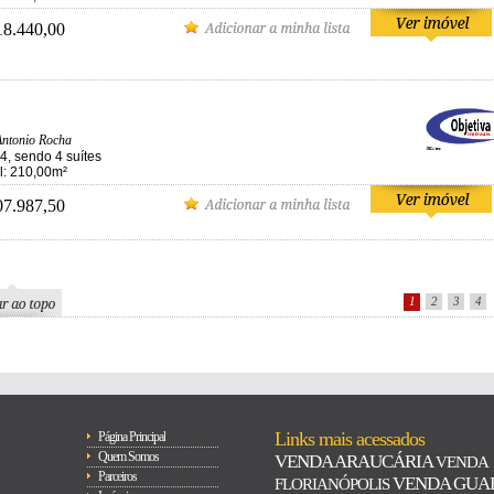
18.440,00
ntonio Rocha
4, sendo 4 suítes
al: 210,00m²
07.987,50
1
2
3
4
Links mais acessados
Página Principal
Quem Somos
VENDA ARAUCÁRIA
VENDA
Parceiros
VENDA GUA
FLORIANÓPOLIS