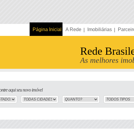
Página Inicial
A Rede
Imobiliárias
Parceir
Rede Brasil
As melhores imob
ntre aqui seu novo imóvel