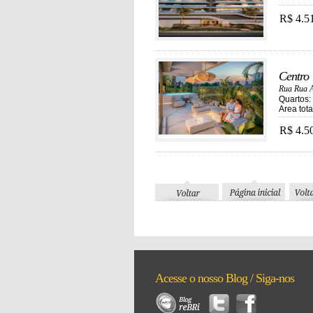
R$ 4.5
Centro
Rua Rua A
Quartos: 
Area tot
R$ 4.5
Acesse o nosso Blog / Siga-nos