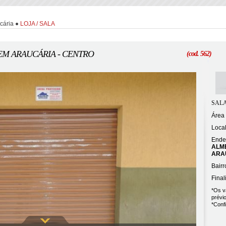
cária
LOJA / SALA
 EM ARAUCÁRIA - CENTRO
(cod. 562)
SALA
Área 
Loca
Ende
ALME
ARA
Bairr
Fina
*Os v
prévio
*Confi