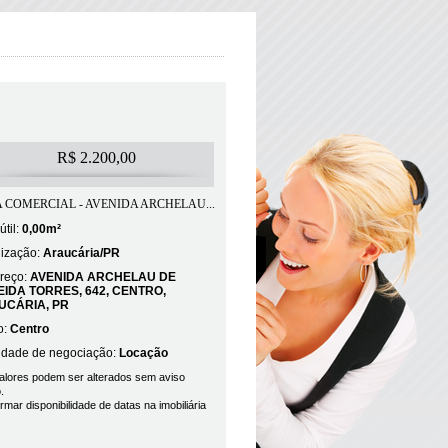
R$ 2.200,00
 COMERCIAL - AVENIDA ARCHELAU...
útil:
0,00m²
lização:
Araucária/PR
reço:
AVENIDA ARCHELAU DE
IDA TORRES, 642, CENTRO,
UCÁRIA, PR
o:
Centro
lidade de negociação:
Locação
alores podem ser alterados sem aviso
.
rmar disponibilidade de datas na imobiliária