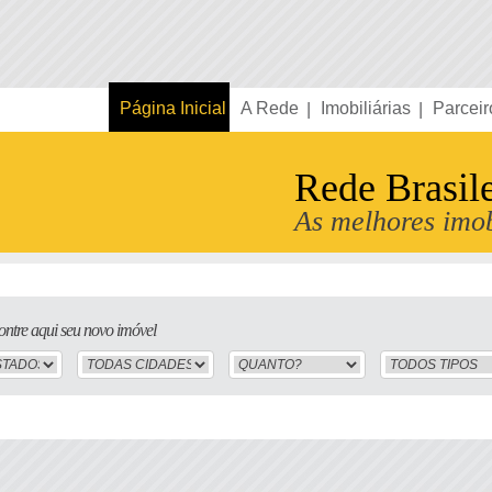
Página Inicial
A Rede
Imobiliárias
Parceir
Rede Brasil
As melhores imob
ntre aqui seu novo imóvel