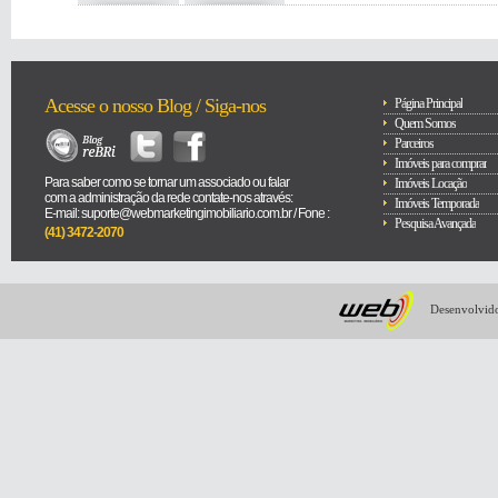
Acesse o nosso Blog / Siga-nos
Página Principal
Quem Somos
Parceiros
Imóveis para comprar
Para saber como se tornar um associado ou falar
Imóveis Locação
com a administração da rede contate-nos através:
Imóveis Temporada
E-mail: suporte@webmarketingimobiliario.com.br / Fone :
Pesquisa Avançada
(41) 3472-2070
Desenvolvido